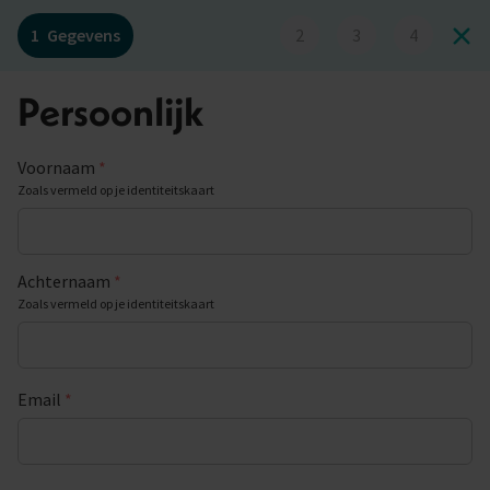
1
Gegevens
2
3
4
Persoonlijk
Voornaam
*
Zoals vermeld op je identiteitskaart
Achternaam
*
Zoals vermeld op je identiteitskaart
Email
*