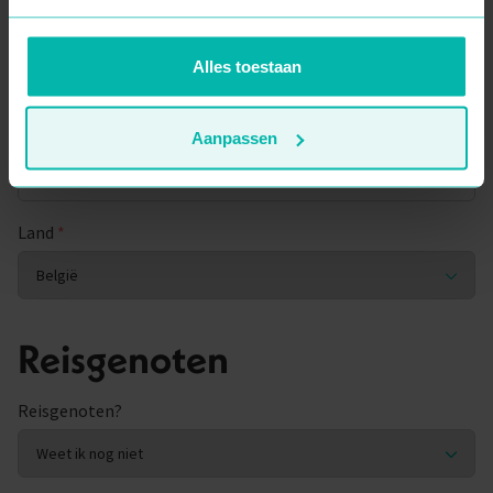
Woonplaats
*
Alles toestaan
Postcode
*
Aanpassen
Land
*
Reisgenoten
Reisgenoten?