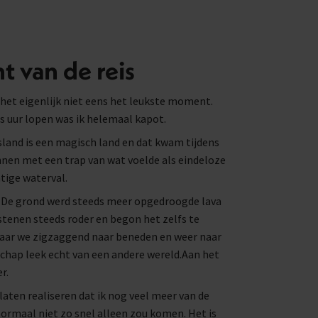
 van de reis
het eigenlijk niet eens het leukste moment.
es uur lopen was ik helemaal kapot.
sland is een magisch land en dat kwam tijdens
nnen met een trap van wat voelde als eindeloze
tige waterval.
 De grond werd steeds meer opgedroogde lava
stenen steeds roder en begon het zelfs te
aar we zigzaggend naar beneden en weer naar
chap leek echt van een andere wereld.Aan het
r.
 laten realiseren dat ik nog veel meer van de
normaal niet zo snel alleen zou komen. Het is