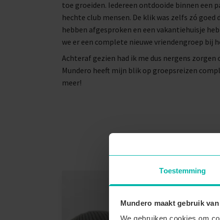
toe groeiden. Iedereen ontdooide binnen een p
hechte club mensen. De klik was zelfs zó goed d
hebben afgesproken en een vakantiehuisje hebb
we er een complete nieuwe vriendengroep bij 
Achteraf gezien had ik me dus nergens zorgen
Mundero heeft mijn blik op groepsreizen compl
meer!
Toestemming
Mundero maakt gebruik van
We gebruiken cookies om cont