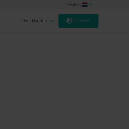
Reisblog
Over Mundero
Alle reizen