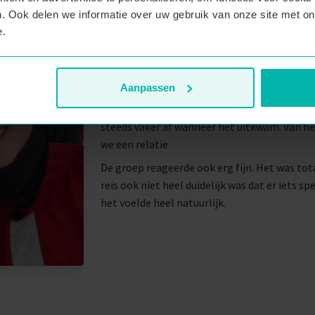
Tijdens die drie uur op de boot bleven we eige
. Ook delen we informatie over uw gebruik van onze site met on
walvissen te kijken. Daar begon het langzaa
e.
Later gingen we ook samen naar een restaur
met elkaar konden vinden. Patrick komt uit F
ook wel wat lastiger.
Aanpassen
Ongeveer twee à drie weken na de reis hebbe
steeds vaker af wanneer het uitkwam. Van h
we een relatie
De groep reageerde ook erg fijn. Het was tot
reis ook niet heel duidelijk was dat er iets s
het voelde heel natuurlijk.