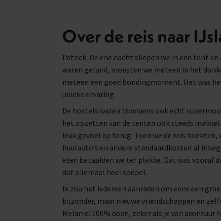
Over de reis naar IJs
Patrick: De ene nacht sliepen we in een tent en
waren geland, moesten we meteen in het donker
meteen een goed bondingmoment. Het was heel
unieke ervaring.
De hostels waren trouwens ook echt supermooi,
het opzetten van de tenten ook steeds makkeli
leuk gevoel op terug. Toen we de reis boekten,
huurauto’s en andere standaardkosten al inbeg
eten betaalden we ter plekke. Dat was vooraf d
dat allemaal heel soepel.
Ik zou het iedereen aanraden om eens een groepsr
bijzonder, maar nieuwe vriendschappen en zelf
Melanie: 100% doen, zeker als je van avontuur h