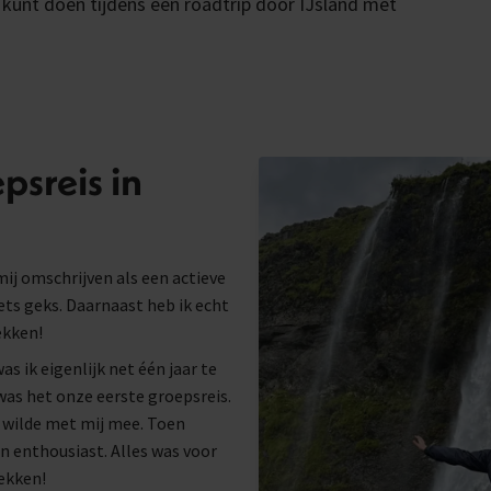
je kunt doen tijdens een roadtrip door IJsland met
psreis in
mij omschrijven als een actieve
iets geks. Daarnaast heb ik echt
ekken!
as ik eigenlijk net één jaar te
 was het onze eerste groepsreis.
d wilde met mij mee. Toen
 enthousiast. Alles was voor
rekken!