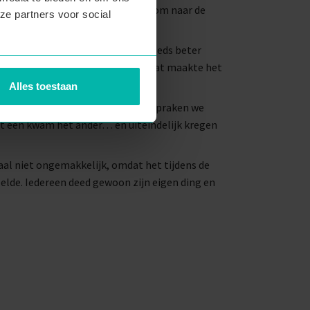
nlijk de hele tijd bij elkaar staan om naar de
ze partners voor social
m.
ant en merkten we dat we het steeds beter
riesland en ik uit Den Haag, dus dat maakte het
Alles toestaan
n we elkaar weer gezien. Daarna spraken we
et een kwam het ander… en uiteindelijk kregen
aal niet ongemakkelijk, omdat het tijdens de
peelde. Iedereen deed gewoon zijn eigen ding en