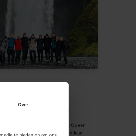
Over
ie elkaar leuk?
g en zat er nog niets meer achter. Op een
 en stonden we toevallig naast elkaar.
 media te bieden en om ons