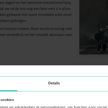
aar dagen en het werd een ontzettend fijne,
at we na de reis nog een keer met z'n allen
en gehuurd. Het voelt inmiddels echt alsof
hebben gekregen.
 om hoeven maken. Deze eerste ervaring met
eet veranderd, en het smaakt absoluut naar
Details
Wanneer vonden jull
Melanie: In het begin was het gewoon gezelli
 cookies
gegeven moment gingen we walvissen spotten
ent en advertenties te personaliseren, om functies voor social