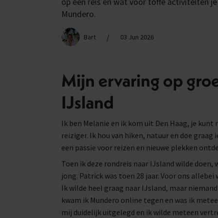
op een reis en wat voor toffe activiteiten 
Mundero.
/
Bart
03 Jun 2026
Mijn ervaring op groe
IJsland
Ik ben Melanie en ik kom uit Den Haag, je kunt 
reiziger. Ik hou van hiken, natuur en doe graag 
een passie voor reizen en nieuwe plekken ontd
Toen ik deze rondreis naar IJsland wilde doen, w
jong. Patrick was toen 28 jaar. Voor ons allebei
Ik wilde heel graag naar IJsland, maar nieman
kwam ik Mundero online tegen en was ik meteen
mij duidelijk uitgelegd en ik wilde meteen vert