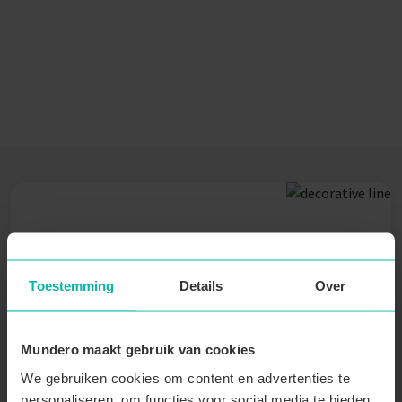
Mundero nieuwsbrief
Toestemming
Details
Over
Wil je op de hoogte blijven over Mundero? Abonneer je
dan nu op onze nieuwsbrief!
Voornaam
Mundero maakt gebruik van cookies
We gebruiken cookies om content en advertenties te
Achternaam
personaliseren, om functies voor social media te bieden