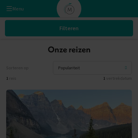
Menu
Filteren
Onze reizen
Sorteren op
1
reis
1
vertrekdatum