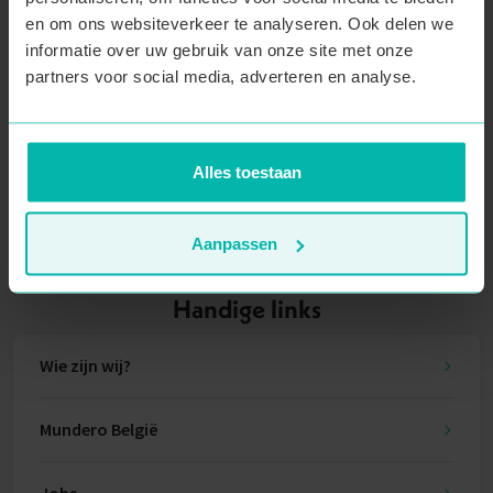
en om ons websiteverkeer te analyseren. Ook delen we
Email
informatie over uw gebruik van onze site met onze
partners voor social media, adverteren en analyse.
Inschrijven
Alles toestaan
Deze site wordt beschermd door reCAPTCHA en het
Privacybeleid
en de
Servicevoorwaarden
van Google zijn van toepassing.
Aanpassen
Handige links
Wie zijn wij?
Mundero België