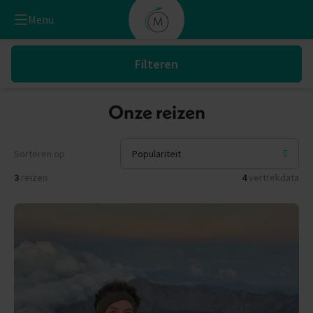
Menu
Filteren
Onze reizen
Sorteren op
3
reizen
4
vertrekdata