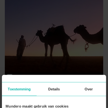
Marokko
Marokko Full Experience
Toestemming
Details
Over
15 dagen
Vanaf
€ 1515
2 vertrekdata
Mundero maakt gebruik van cookies