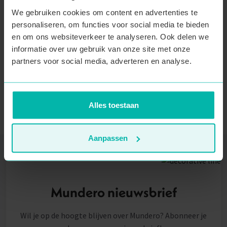
We gebruiken cookies om content en advertenties te
Terug naar boven
personaliseren, om functies voor social media te bieden
en om ons websiteverkeer te analyseren. Ook delen we
informatie over uw gebruik van onze site met onze
partners voor social media, adverteren en analyse.
Alles toestaan
Aanpassen
Mundero nieuwsbrief
Wil je op de hoogte blijven over Mundero? Abonneer je