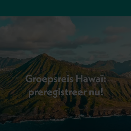
Groepsreis Hawaï:
preregistreer nu!