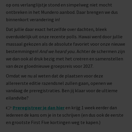
op ons verlanglijstje stond en simpelweg niet mocht
ontbreken in het Mundero aanbod. Daar brengen we dus
binnenkort verandering in!
Dat jullie daar exact hetzelfde over dachten, bleek
overduidelijk uit onze recente polls. Hawaï werd door jullie
massaal gekozen als de absolute favoriet voor onze nieuwe
bestemmingen!
And we heard you.
Achter de schermen zijn
we dan ook al druk bezig met het creëren en samenstellen
van deze gloednieuwe groepsreis voor 2027.
Omdat we nu al weten dat de plaatsen voor deze
allereerste editie razendsnel zullen gaan, openen we
vandaag de preregistraties. Ben jij klaar voor de ultieme
eilandvibe?
👉
Preregistreer je dan hier
en krijg 1 week eerder dan
iedereen de kans om je in te schrijven (en dus ook de eerste
en grootste First Five kortingen weg te kapen.)