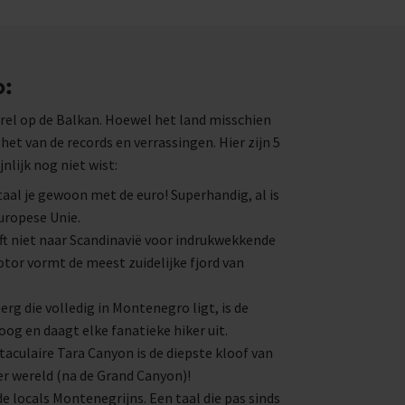
o:
el op de Balkan. Hoewel het land misschien
 het van de records en verrassingen. Hier zijn 5
nlijk nog niet wist:
aal je gewoon met de euro! Superhandig, al is
Europese Unie.
ft niet naar Scandinavië voor indrukwekkende
or vormt de meest zuidelijke fjord van
rg die volledig in Montenegro ligt, is de
og en daagt elke fanatieke hiker uit.
aculaire Tara Canyon is de diepste kloof van
er wereld (na de Grand Canyon)!
e locals Montenegrijns. Een taal die pas sinds