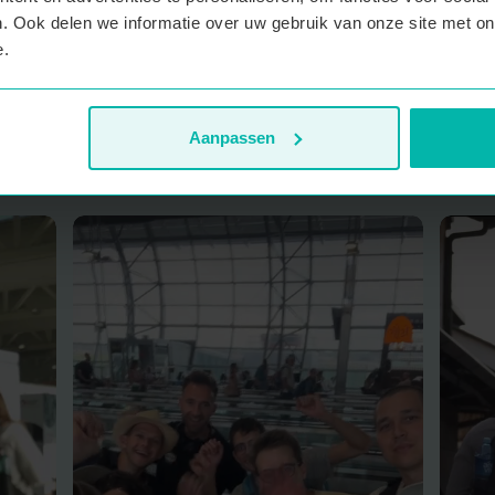
 dat de wensen van reizigers kunnen
. Ook delen we informatie over uw gebruik van onze site met on
e.
rinneringen, een groep gezellige nieuwe
ist kunt afvinken.
Aanpassen