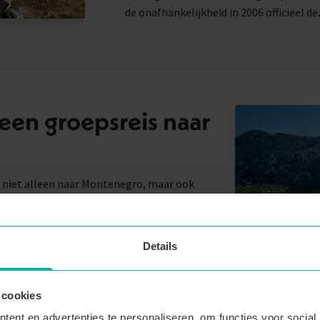
de onafhankelijkheid in 2006 officieel d
een groepsreis naar
 niet alleen naar Montenegro, maar ook
nië. Een simpel antwoord op de vraag wat dit
ontenegro zou ik bijna beschrijven als het
diterrane invloeden, een unieke keuken en
Details
is dat je minder hoeft na te denken over het
 cookies
ghts. Het vervoer, de accommodaties en
r kun je bij Mundero zelf kiezen wat je leuk
ent en advertenties te personaliseren, om functies voor social