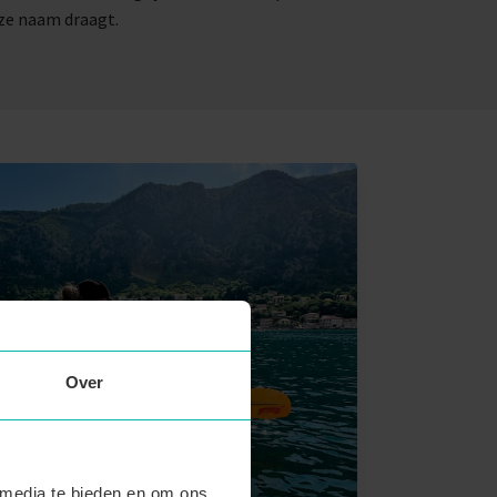
eze naam draagt.
Over
 media te bieden en om ons