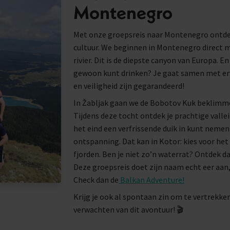
Montenegro
Met onze groepsreis naar Montenegro ontdek
cultuur. We beginnen in Montenegro direct me
rivier. Dit is de diepste canyon van Europa. En
gewoon kunt drinken? Je gaat samen met erva
en veiligheid zijn gegarandeerd!
In Žabljak gaan we de Bobotov Kuk beklimme
Tijdens deze tocht ontdek je prachtige valle
het eind een verfrissende duik in kunt nemen. 
ontspanning. Dat kan in Kotor: kies voor het
fjorden. Ben je niet zo’n waterrat? Ontdek d
Deze groepsreis doet zijn naam echt eer aa
Check dan de
Balkan Adventure!
Krijg je ook al spontaan zin om te vertrekke
verwachten van dit avontuur! 🎬