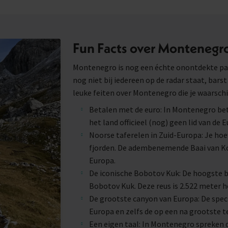
Fun Facts over Montenegr
Montenegro is nog een échte onontdekte par
nog niet bij iedereen op de radar staat, barst
leuke feiten over Montenegro die je waarschij
Betalen met de euro: In Montenegro bet
het land officieel (nog) geen lid van de 
Noorse taferelen in Zuid-Europa: Je hoe
fjorden. De adembenemende Baai van Kot
Europa.
De iconische Bobotov Kuk: De hoogste be
Bobotov Kuk. Deze reus is 2.522 meter ho
De grootste canyon van Europa: De spect
Europa en zelfs de op een na grootste t
Een eigen taal: In Montenegro spreken d