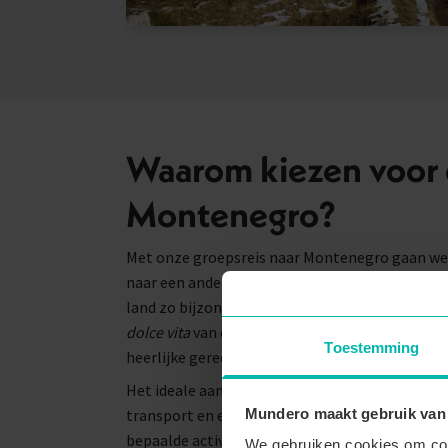
Waarom kiezen voor 
Montenegro?
Met onze groepsreis naar Montenegro gaan we
naar een andere highlight van de Balkan is Bos
land zo bijzonder maakt, is er eigenlijk niet. M
dolce vita
van de Balkan! Het land heeft veel me
Toestemming
heerlijke gerechten.
Het ideale aan een groepsreis naar Montenegro 
Mundero maakt gebruik van
transport en echt kunt genieten van de highli
bepaalde activiteiten liggen al vast, maar verde
We gebruiken cookies om cont