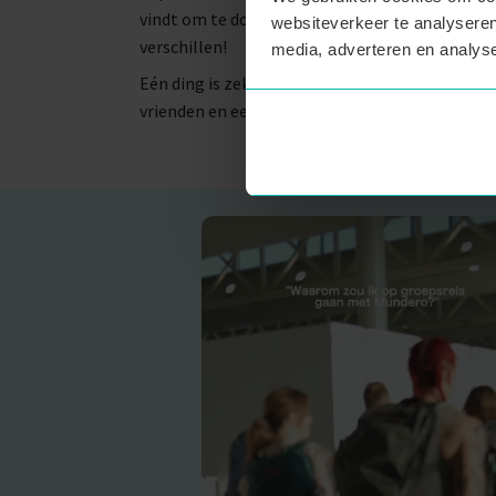
vindt om te doen. Wij begrijpen als geen ander
websiteverkeer te analyseren
verschillen!
media, adverteren en analys
Eén ding is zeker: je komt thuis met nieuwe he
vrienden en een uniek land dat je van je bucketl