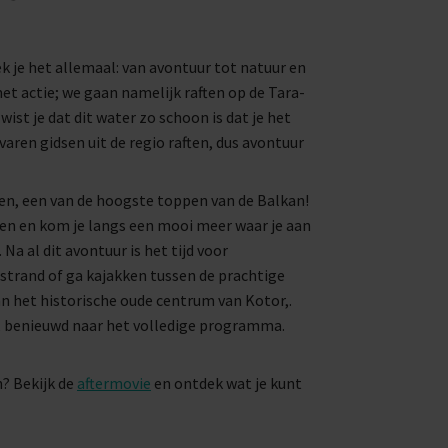
 je het allemaal: van avontuur tot natuur en
t actie; we gaan namelijk raften op de Tara-
 wist je dat dit water zo schoon is dat je het
ren gidsen uit de regio raften, dus avontuur
n, een van de hoogste toppen van de Balkan!
ien en kom je langs een mooi meer waar je aan
Na al dit avontuur is het tijd voor
 strand of ga kajakken tussen de prachtige
an het historische oude centrum van Kotor,.
n, benieuwd naar het volledige programma.
n? Bekijk de
aftermovie
en ontdek wat je kunt